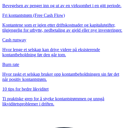
Bevegelsen av penger inn og ut av en virksomhet i en gitt periode.
Fri kontantstrøm (Free Cash Flow)
Kontantene som er igjen etter driftskostnader og kapitalutgifter,
tilgjengelig for utbytte, nedbetaling av gjeld eller nye investeringer.
Cash runway
Hvor lenge et selskap kan drive videre på eksisterende
kontantbeholdning før den går tom.
Burn rate
Hvor raskt et selskap bruker opp kontantbeholdningen sin før det
når positiv kontantstrøm.
10 tips for bedre likviditet
Ti praktiske grep for å styrke kontantstrømmen og unngå
likviditetsproblemer i driften.