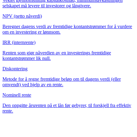
Vektet gjennomsnittlig kapitalkostnad, minimumsavkastningen
selskapet må levere til investorer og långivere.
NPV (netto nåverdi)
Beregner dagens verdi av fremtidige kontantstrømmer for å vurdere
om en investering er lønnsom.
IRR (internrente)
Renten som gjør nåverdien av en investerings fremtidige
kontantstrømmer lik null.
Diskontering
Metode for å regne fremtidige beløp om til dagens verdi (eller
omvendt) ved hjelp av en rente.
Nominell rente
Den oppgitte årsrenten på et lån før gebyrer, til forskjell fra effektiv
rente.