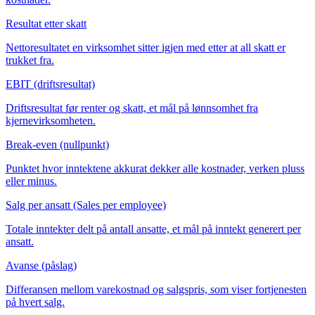
Resultat etter skatt
Nettoresultatet en virksomhet sitter igjen med etter at all skatt er
trukket fra.
EBIT (driftsresultat)
Driftsresultat før renter og skatt, et mål på lønnsomhet fra
kjernevirksomheten.
Break-even (nullpunkt)
Punktet hvor inntektene akkurat dekker alle kostnader, verken pluss
eller minus.
Salg per ansatt (Sales per employee)
Totale inntekter delt på antall ansatte, et mål på inntekt generert per
ansatt.
Avanse (påslag)
Differansen mellom varekostnad og salgspris, som viser fortjenesten
på hvert salg.