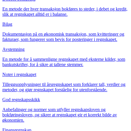
En metode der hver transaksjon bokføres to steder, i debet og kredit,
slik at regnskapet alltid er i balanse.
Bilag
Dokumentasjon på en økonomisk transaksjon, som kvitteringer og
fakturaer, som fungerer som bevis for posteringer i regnskapet.
Avstemning
En metode for å sammenligne regnskapet med eksterne kilder, som
bankutskrifter, for å sikre at tallene stemmer.
Noter i regnskapet
Tilleggsopplysninger til årsregnskapet som forklarer tall, verdier og
metoder, og gjør regnskapet forståelig for utenforstående.
God regnskapsskikk
Anbefalinger og normer som utfyller regnskapsloven og
bokføringsloven, og sikrer at regnskapet gir et korrekt bilde av
økonomien.
Finansregnskap