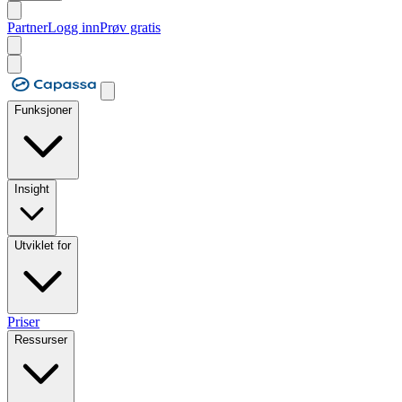
Partner
Logg inn
Prøv gratis
Funksjoner
Insight
Utviklet for
Priser
Ressurser