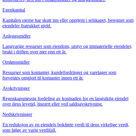
Egenkapital
Kapitalen eierne har skutt inn eller opptjent i selskapet, beregnet som
eiendeler fratrukket gjeld.
Anleggsmidler
Langvarige ressurser som eiendom, utstyr og immaterielle eiendeler,
brukt i driften over mer enn ett år.
Omløpsmidler
Ressurser som kontanter, kundefordringer og varelager som
forventes omgjort til kontanter innen ett år.
Avskrivninger
Regnskapsmessig fordeling av kostnaden for en langsiktig eiendel
over dens levetid, lineært eller ved saldoavskrivning.
Nedskrivninger
En reduksjon av en eiendels bokførte verdi til dens virkelige verdi,
som følge av varig verdifall.