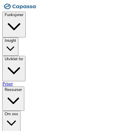
Funksjoner
Insight
Utviklet for
Priser
Ressurser
Om oss