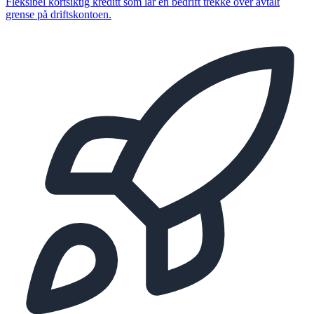
Fleksibel kortsiktig kreditt som lar en bedrift trekke over avtalt
grense på driftskontoen.