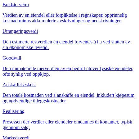
Bokført verdi
Verdien av en eiendel eller forpliktelse i regnskapet: opprinnelig
kostnad minus akkumulerte avskrivninger og nedskrivninger.
Utrangeringsverdi
Den estimerte restverdien en eiendel forventes å ha ved slutten av
sin økonomiske levetid.
Goodwill
Den immaterielle merverdien av en bedrift utover fysiske eiendeler,
ofte synlig ved oppkjøp.
Anskaffelseskost
Den totale kostnaden ved å anskaffe en eiendel, inkludert kjøpesum
og nødvendige tilleggskostnader.
Realisering
Prosessen der verdier eller eiendeler omdannes til kontanter, typisk
gjennom salg.
Markedsverdi